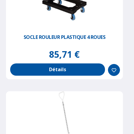
SOCLE ROULEUR PLASTIQUE 4 ROUES
85,71 €
Détails
favorite_border