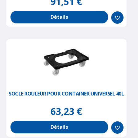
91,51 €
Détails
favorite_border
SOCLE ROULEUR POUR CONTAINER UNIVERSEL 40L
63,23 €
Détails
favorite_border