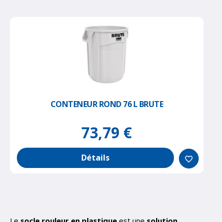
CONTENEUR ROND 76 L BRUTE
73,79 €
Détails
favorite_border
Le
socle rouleur en plastique
est une
solution