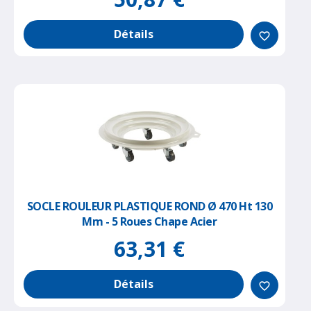
Détails
favorite_border
SOCLE ROULEUR PLASTIQUE ROND Ø 470 Ht 130
Mm - 5 Roues Chape Acier
63,31 €
Détails
favorite_border