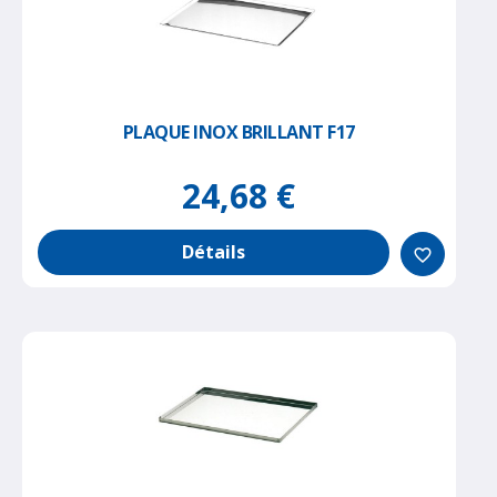
PLAQUE INOX BRILLANT F17
24,68 €
Détails
favorite_border