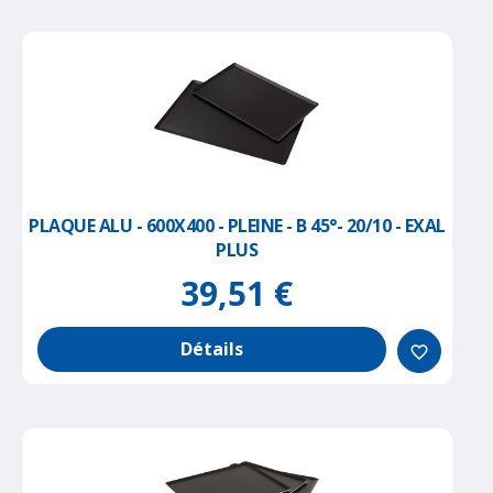
PLAQUE ALU - 600X400 - PLEINE - B 45°- 20/10 - EXAL
PLUS
39,51 €
Détails
favorite_border