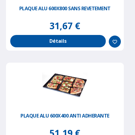
PLAQUE ALU 600X800 SANS REVETEMENT
31,67 €
Détails
favorite_border
PLAQUE ALU 600X400 ANTI ADHERANTE
51,19 €