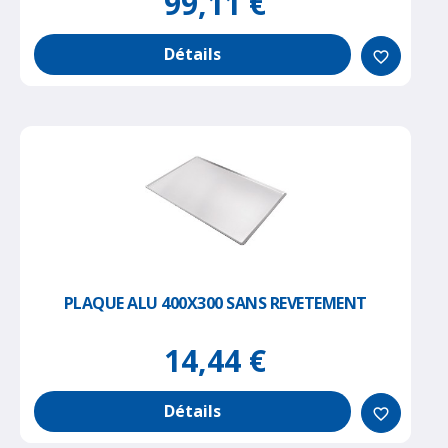
99,11 €
Détails
favorite_border
PLAQUE ALU 400X300 SANS REVETEMENT
14,44 €
Détails
favorite_border