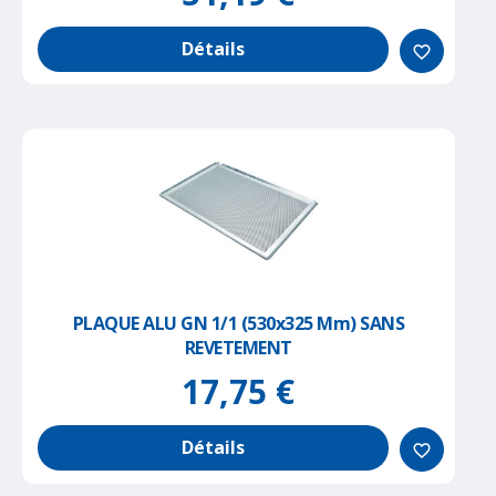
Détails
favorite_border
PLAQUE ALU GN 1/1 (530x325 Mm) SANS
REVETEMENT
17,75 €
Détails
favorite_border