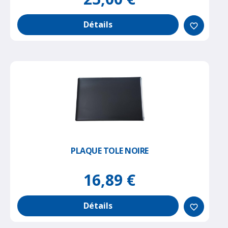
Détails
favorite_border
PLAQUE TOLE NOIRE
16,89 €
Détails
favorite_border