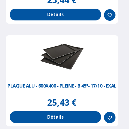
Détails
favorite_border
PLAQUE ALU - 600X400 - PLEINE - B 45°- 17/10 - EXAL
25,43 €
Détails
favorite_border