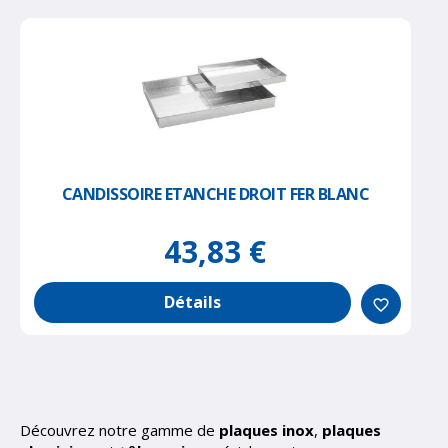
CANDISSOIRE ETANCHE DROIT FER BLANC
43,83 €
Détails
favorite_border
Découvrez notre gamme de
plaques inox
,
plaques