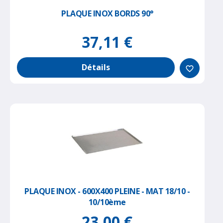
PLAQUE INOX BORDS 90°
37,11 €
Détails
favorite_border
PLAQUE INOX - 600X400 PLEINE - MAT 18/10 -
10/10ème
23,00 €