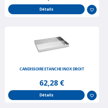
Détails
favorite_border
CANDISSOIRE ETANCHE INOX DROIT
62,28 €
Détails
favorite_border