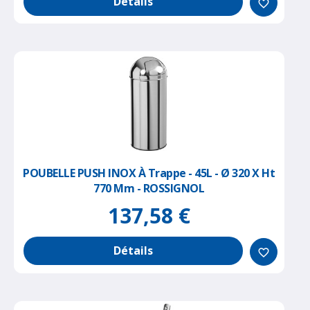
Détails
favorite_border
POUBELLE PUSH INOX À Trappe - 45L - Ø 320 X Ht
770 Mm - ROSSIGNOL
137,58 €
Détails
favorite_border