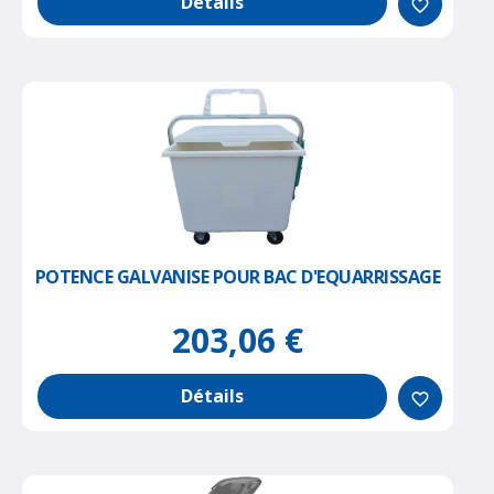
Détails
favorite_border
POTENCE GALVANISE POUR BAC D'EQUARRISSAGE
203,06 €
Détails
favorite_border