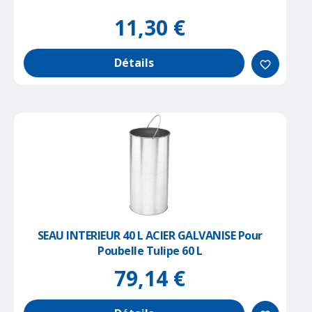
11,30 €
Détails
favorite_border
SEAU INTERIEUR 40 L ACIER GALVANISE Pour
Poubelle Tulipe 60 L
79,14 €