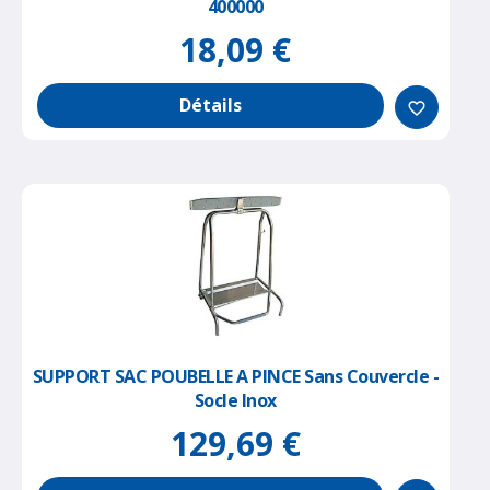
400000
18,09 €
Détails
favorite_border
SUPPORT SAC POUBELLE A PINCE Sans Couvercle -
Socle Inox
129,69 €