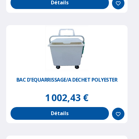
Détails
favorite_border
BAC D'EQUARRISSAGE/A DECHET POLYESTER
1 002,43 €
Détails
favorite_border