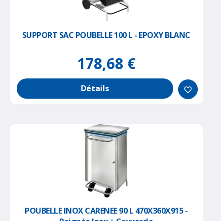
SUPPORT SAC POUBELLE 100 L - EPOXY BLANC
178,68 €
Détails
favorite_border
POUBELLE INOX CARENEE 90 L 470X360X915 -