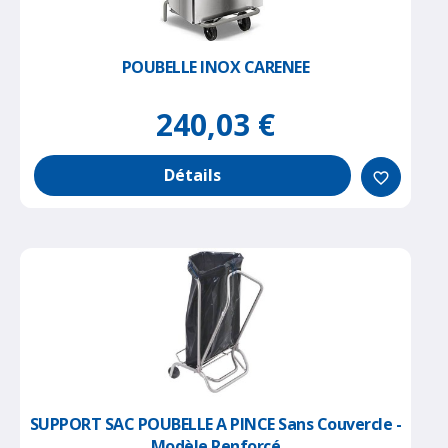
POUBELLE INOX CARENEE
240,03 €
Détails
favorite_border
SUPPORT SAC POUBELLE A PINCE Sans Couvercle -
Modèle Renforcé