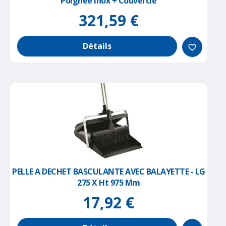
Poignée Inox + Couvercle
321,59 €
Détails
favorite_border
PELLE A DECHET BASCULANTE AVEC BALAYETTE - LG
275 X Ht 975 Mm
17,92 €