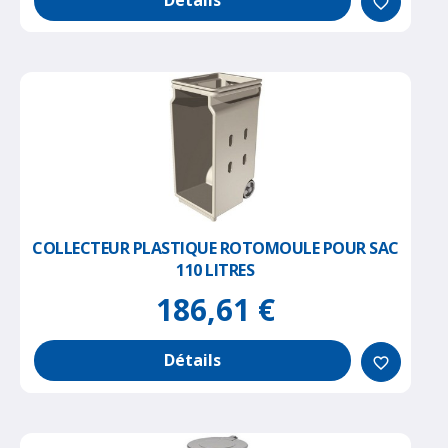
Détails
favorite_border
COLLECTEUR PLASTIQUE ROTOMOULE POUR SAC
110 LITRES
186,61 €
Détails
favorite_border