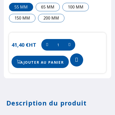
55 MM
65 MM
100 MM
150 MM
200 MM
41,40 €
HT
AJOUTER AU PANIER
Description du produit