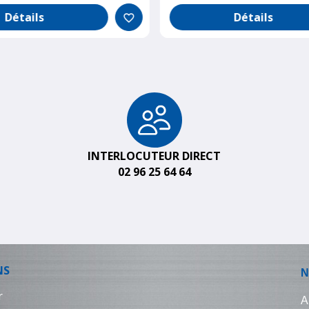
Détails
Détails
favorite_border
INTERLOCUTEUR DIRECT
02 96 25 64 64
NS
r