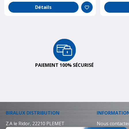
Détails
favorite_border
PAIEMENT 100% SÉCURISÉ
BIRALUX DISTRIBUTION
INFORMATIO
Z.A le Ridor, 22210 PLEMET
Nous contacte