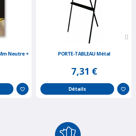
Mm Neutre +
PORTE-TABLEAU Métal
7,31 €
Détails
favorite_border
favorite_border