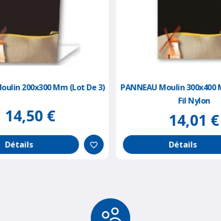
ulin 200x300 Mm (lot De 3)
PANNEAU Moulin 300x400 
Fil Nylon
14,50 €
14,01 €
Détails
Détails
favorite_border