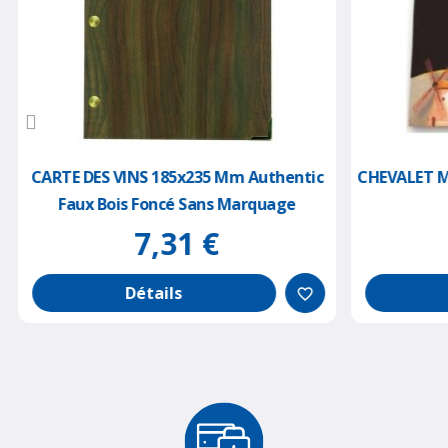
CARTE DES VINS 185x235 Mm Authentic
CHEVALET Mo
Faux Bois Foncé Sans Marquage
7,31 €
Détails
favorite_border