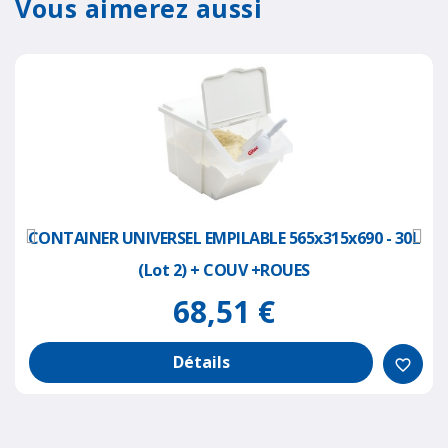
Vous aimerez aussi
CONTAINER UNIVERSEL EMPILABLE 565x315x690 - 30L
(lot 2) + COUV +ROUES
68,51 €
Détails
favorite_border