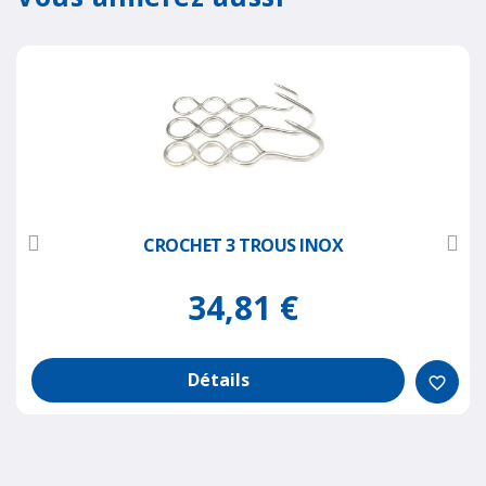
CROCHET 3 TROUS INOX
34,81 €
Détails
favorite_border