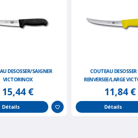
AU DESOSSER/SAIGNER
COUTEAU DESOSSER
VICTORINOX
RENVERSEE/LARGE VIC
15,44 €
11,84 €
Détails
Détails
favorite_border