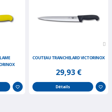
 LAME
COUTEAU TRANCHELARD VICTORINOX
TORINOX
29,93 €
Détails
favorite_border
favorite_border