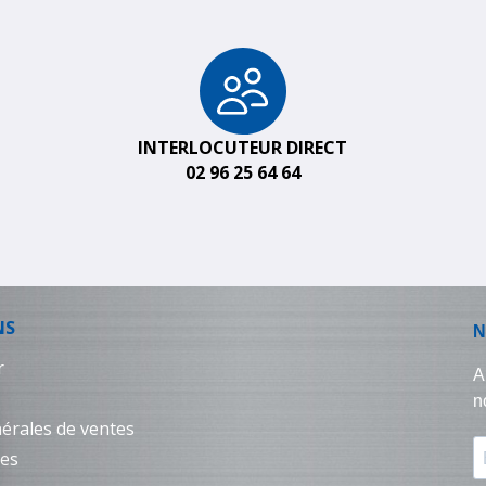
INTERLOCUTEUR DIRECT
02 96 25 64 64
NS
r
érales de ventes
les