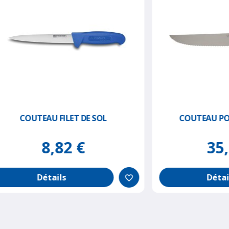
TEAU FILET DE SOL
COUTEAU POISSON C
8,82 €
35,82 €
Détails
Détails
favorite_border