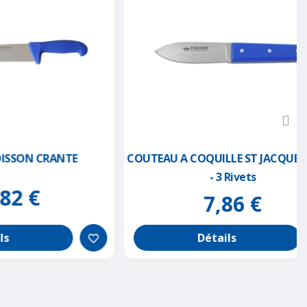
RANTE
COUTEAU A COQUILLE ST JACQUES - BLEU
- 3 Rivets
7,86 €
Détails
favorite_border
favorite_border