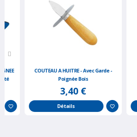
COUTEAU A HUITRE - Avec Garde -
COU
Poignée Bois
3,40 €
Détails
favorite_border