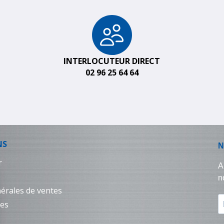
INTERLOCUTEUR DIRECT
02 96 25 64 64
NS
r
érales de ventes
les