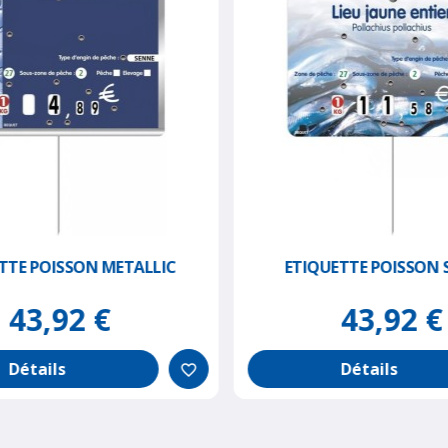
TTE POISSON METALLIC
ETIQUETTE POISSON 
43,92 €
43,92 €
Détails
Détails
favorite_border