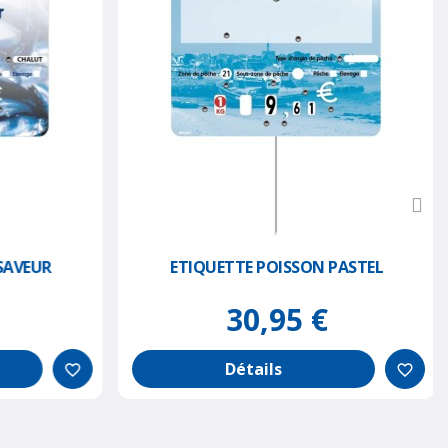
SAVEUR
ETIQUETTE POISSON PASTEL
30,95 €
Détails
favorite_border
favorite_border