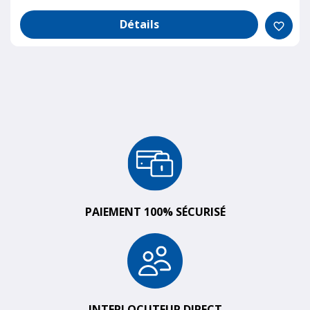
Détails
favorite_border
PAIEMENT 100% SÉCURISÉ
INTERLOCUTEUR DIRECT