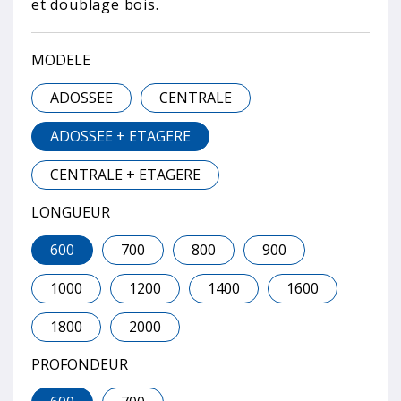
et doublage bois.
MODELE
ADOSSEE
CENTRALE
ADOSSEE + ETAGERE
CENTRALE + ETAGERE
LONGUEUR
600
700
800
900
1000
1200
1400
1600
1800
2000
PROFONDEUR