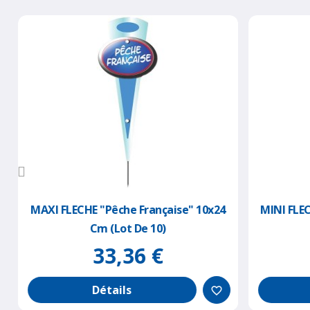
MAXI FLECHE "pêche Française" 10x24
MINI FLECH
Cm (lot De 10)
33,36 €
Détails
favorite_border