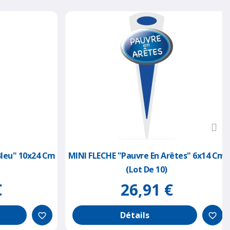
eu" 10x24 Cm
MINI FLECHE "pauvre En Arêtes" 6x14 Cm
(lot De 10)
26,91 €
Détails
favorite_border
favorite_border