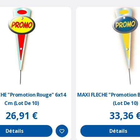
E "promotion Rouge" 6x14
MAXI FLECHE "promotion Bl
Cm (lot De 10)
(lot De 10)
26,91 €
33,36 €
Détails
Détails
favorite_border