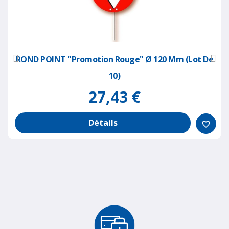
ROND POINT "promotion Rouge" Ø 120 Mm (lot De
10)
27,43 €
Détails
favorite_border