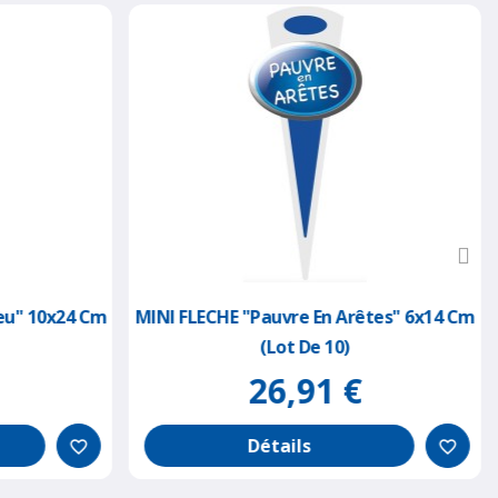
eu" 10x24 Cm
MINI FLECHE "pauvre En Arêtes" 6x14 Cm
(lot De 10)
26,91 €
Détails
favorite_border
favorite_border