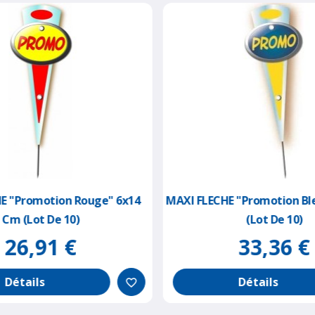
E "promotion Rouge" 6x14
MAXI FLECHE "promotion Bl
Cm (lot De 10)
(lot De 10)
26,91 €
33,36 €
Détails
Détails
favorite_border