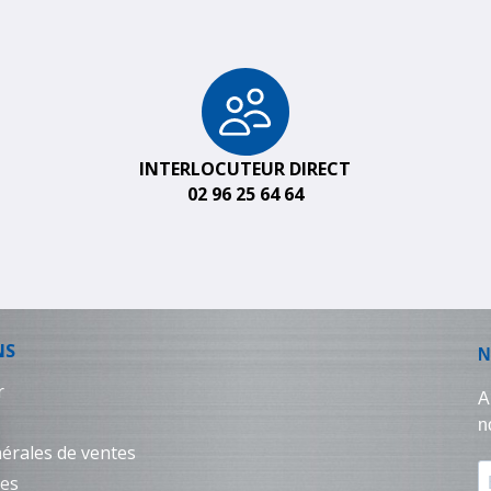
INTERLOCUTEUR DIRECT
02 96 25 64 64
NS
r
érales de ventes
les