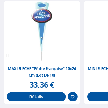
MAXI FLECHE "pêche Française" 10x24
MINI FLECH
Cm (lot De 10)
33,36 €
Détails
favorite_border