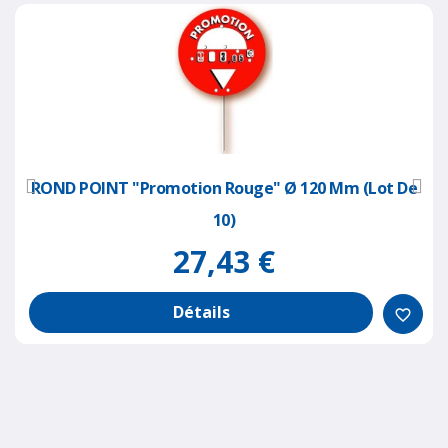
ROND POINT "promotion Rouge" Ø 120 Mm (lot De
10)
27,43 €
Détails
favorite_border