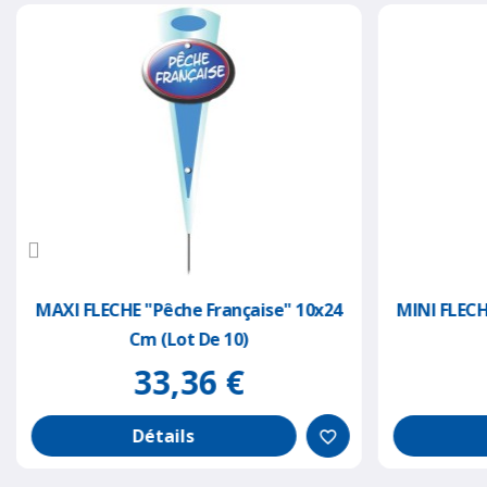
MAXI FLECHE "pêche Française" 10x24
MINI FLECH
Cm (lot De 10)
33,36 €
Détails
favorite_border