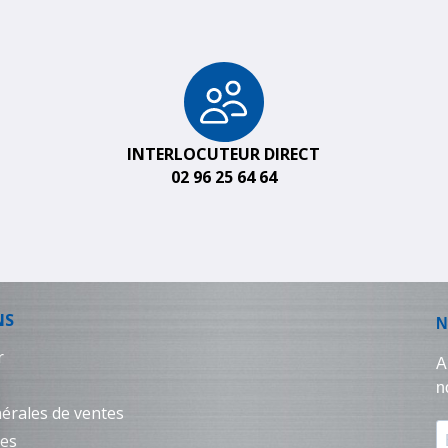
INTERLOCUTEUR DIRECT
02 96 25 64 64
NS
r
érales de ventes
les