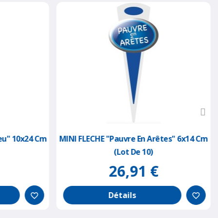
eu" 10x24 Cm
MINI FLECHE "pauvre En Arêtes" 6x14 Cm
(lot De 10)
26,91 €
Détails
favorite_border
favorite_border