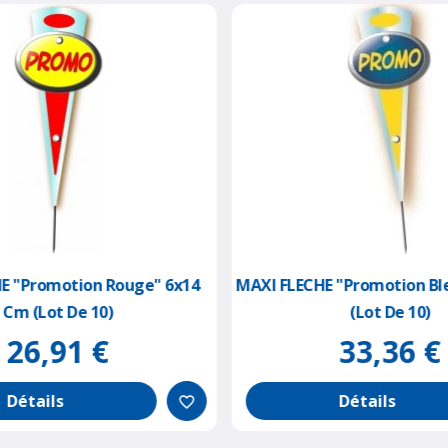
E "promotion Rouge" 6x14
MAXI FLECHE "promotion Bl
Cm (lot De 10)
(lot De 10)
26,91 €
33,36 €
Détails
Détails
favorite_border